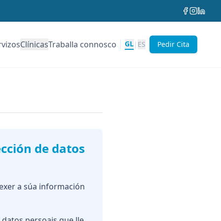
rvizos
Clínicas
Traballa connosco
GL
|
ES
Pedir Cita
cción de datos
exer a súa información
datos persoais que lle