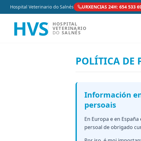
Hospital Veterinario do Salnés
URXENCIAS 24H: 654 533 6
HVS
HOSPITAL
VETERINARIO
DO
SALNÉS
POLÍTICA DE 
Información e
persoais
En Europa e en España 
persoal de obrigado cu
Por iso, é moi importan