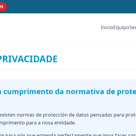
95
Inicio
Equipo
Se
PRIVACIDADE
n cumprimento da normativa de prote
existen normas de protección de datos pensadas para prot
mprimento para a nosa entidade.
te para nós que entenda perfectamente que imos facer cos 