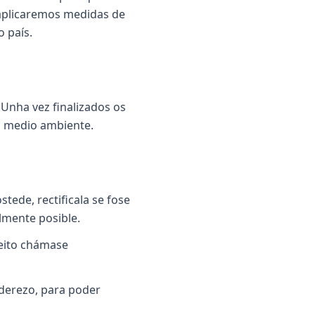
 aplicaremos medidas de
 país.
Unha vez finalizados os
o medio ambiente.
ede, rectificala se fose
almente posible.
reito chámase
nderezo, para poder