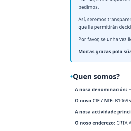
pedimos.
Así, seremos transparen
que lle permitirán deci
Por favor, se unha vez 
Moitas grazas pola sú
•
Quen somos?
A nosa denominación:
H
O noso CIF / NIF:
B10695
A nosa actividade princi
O noso enderezo:
CRTA A