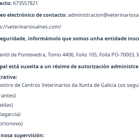
acto:
673557821
eo electrónico de contacto:
administracion@veterinarios
s://veterinariosalnes.com/
seguridade, informámolo que somos unha entidade inscr
antil de Pontevedra, Tomo 4406, Folio 105, Folla PO-70003, I
pal está suxeita a un réxime de autorización administrat
rativa:
xistro de Centros Veterinarios da Xunta de Galicia cos seg
rantes)
aldas)
lagarcía)
ortonovo)
nosa supervisión: