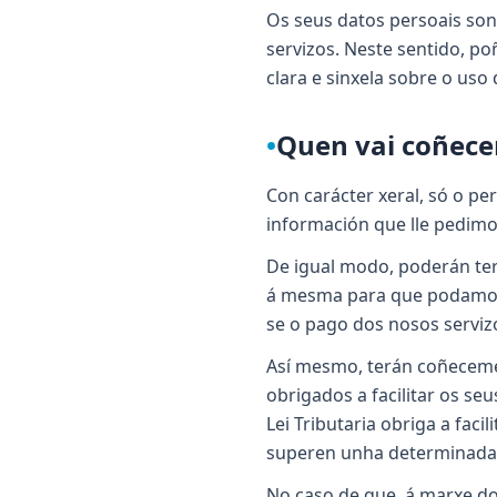
Os seus datos persoais son
servizos. Neste sentido, po
clara e sinxela sobre o uso
•
Quen vai coñece
Con carácter xeral, só o p
información que lle pedimo
De igual modo, poderán ter
á mesma para que podamos p
se o pago dos nosos servizo
Así mesmo, terán coñeceme
obrigados a facilitar os s
Lei Tributaria obriga a fac
superen unha determinada 
No caso de que, á marxe d