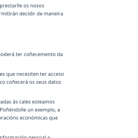
prestarlle os nosos
rmitirán decidir de maneira
 poderá ter coñecemento da
s que necesiten ter acceso
co coñecerá os seus datos
vadas ás cales esteamos
 Poñéndolle un exemplo, a
operacións económicas que
información persoal a