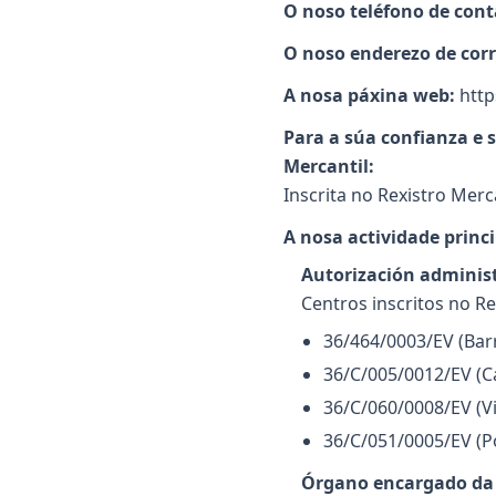
O noso teléfono de cont
O noso enderezo de corr
A nosa páxina web:
http
Para a súa confianza e 
Mercantil:
Inscrita no Rexistro Merc
A nosa actividade princi
Autorización administ
Centros inscritos no Re
36/464/0003/EV (Bar
36/C/005/0012/EV (C
36/C/060/0008/EV (Vi
36/C/051/0005/EV (P
Órgano encargado da 