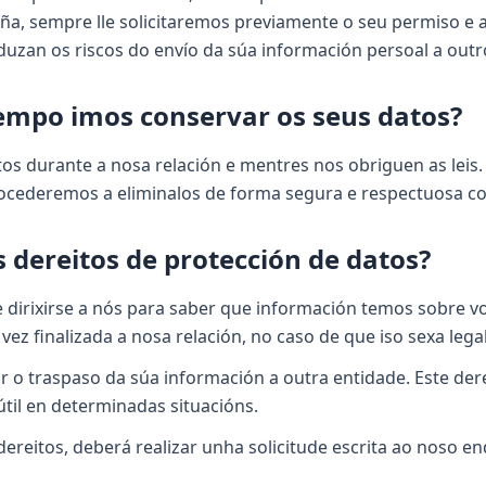
ña, sempre lle solicitaremos previamente o seu permiso e
duzan os riscos do envío da súa información persoal a outro
empo imos conservar os seus datos?
s durante a nosa relación e mentres nos obriguen as leis. 
procederemos a eliminalos de forma segura e respectuosa c
s dereitos de protección de datos?
irixirse a nós para saber que información temos sobre vost
 vez finalizada a nosa relación, no caso de que iso sexa leg
ar o traspaso da súa información a outra entidade. Este de
útil en determinadas situacións.
 dereitos, deberá realizar unha solicitude escrita ao noso e