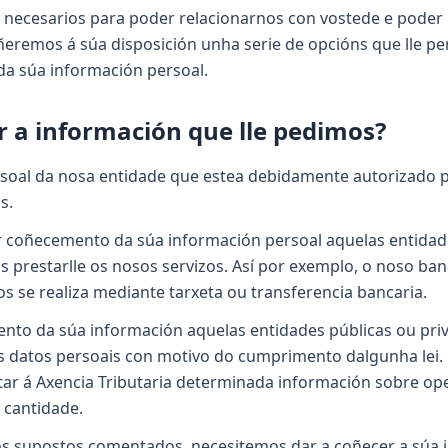
 necesarios para poder relacionarnos con vostede e poder 
ñeremos á súa disposición unha serie de opcións que lle pe
 da súa información persoal.
r a información que lle pedimos?
ersoal da nosa entidade que estea debidamente autorizado
s.
 coñecemento da súa información persoal aquelas entidade
restarlle os nosos servizos. Así por exemplo, o noso ban
s se realiza mediante tarxeta ou transferencia bancaria.
nto da súa información aquelas entidades públicas ou pri
eus datos persoais con motivo do cumprimento dalgunha lei.
ilitar á Axencia Tributaria determinada información sobre 
cantidade.
os supostos comentados, necesitemos dar a coñecer a súa 