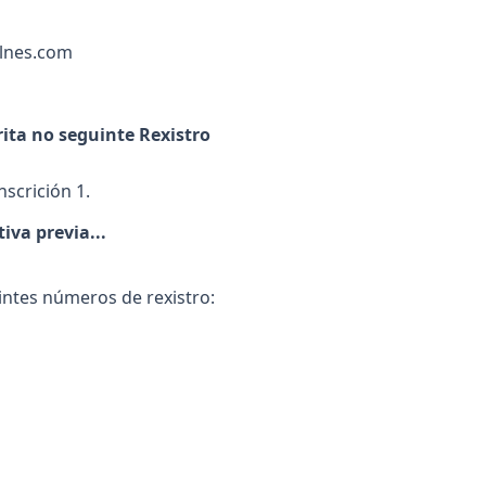
alnes.com
ita no seguinte Rexistro
nscrición 1.
iva previa...
uintes números de rexistro: