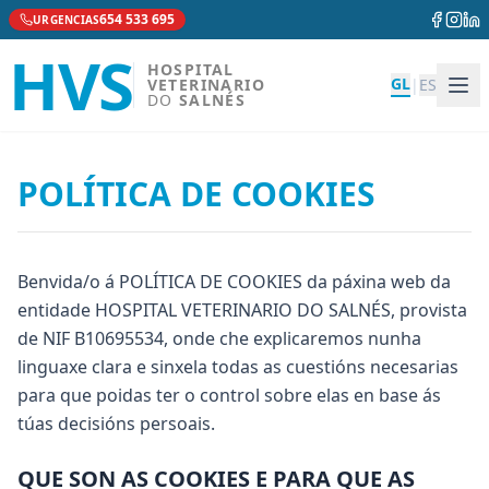
654 533 695
URGENCIAS
HVS
HOSPITAL
GL
VETERINARIO
|
ES
DO
SALNÉS
POLÍTICA DE COOKIES
Benvida/o á POLÍTICA DE COOKIES da páxina web da
entidade HOSPITAL VETERINARIO DO SALNÉS, provista
de NIF B10695534, onde che explicaremos nunha
linguaxe clara e sinxela todas as cuestións necesarias
para que poidas ter o control sobre elas en base ás
túas decisións persoais.
QUE SON AS COOKIES E PARA QUE AS