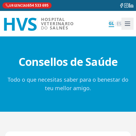
654 533 695
URGENCIAS
HVS
HOSPITAL
GL
VETERINARIO
|
ES
DO
SALNÉS
Consellos de Saúde
Todo o que necesitas saber para o benestar do
teu mellor amigo.