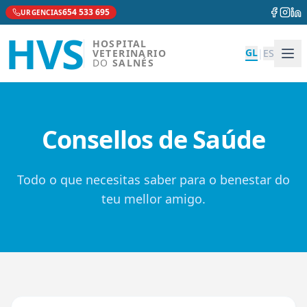
654 533 695
URGENCIAS
HVS
HOSPITAL
GL
VETERINARIO
|
ES
DO
SALNÉS
Consellos de Saúde
Todo o que necesitas saber para o benestar do
teu mellor amigo.